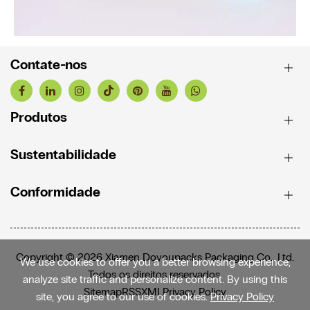
Contate-nos
Produtos
Sustentabilidade
Conformidade
Copyright © 2026 Xiamen Doyoupacks Packaging Co., Ltd.
We use cookies to offer you a better browsing experience,
Todos os direitos reservados.
analyze site traffic and personalize content. By using this
Sitemap
RSS
XML
Privacy Policy
site, you agree to our use of cookies.
Privacy Policy